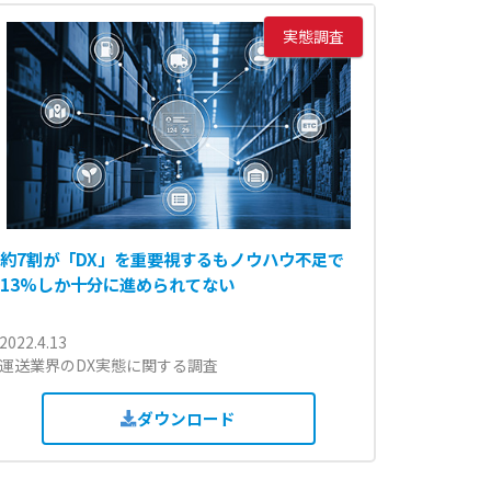
実態調査
約7割が「DX」を重要視するもノウハウ不足で
13%しか十分に進められてない
2022.4.13
運送業界のDX実態に関する調査
ダウンロード