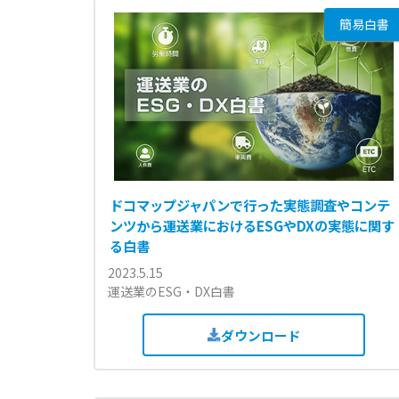
簡易白書
ドコマップジャパンで行った実態調査やコンテ
ンツから運送業におけるESGやDXの実態に関す
る白書
2023.5.15
運送業のESG・DX白書
ダウンロード