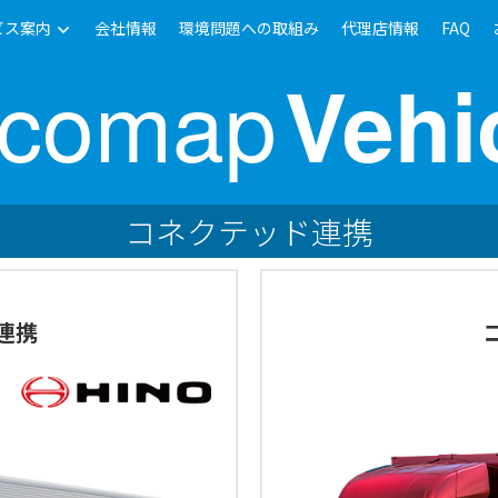
ビス案内
会社情報
環境問題への取組み
代理店情報
FAQ
ocomap
Vehi
コネクテッド連携
T連携