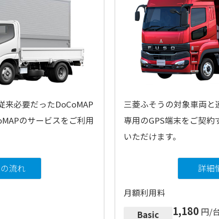
来必要だったDoCoMAP
三菱ふそうの対象車両と連
oMAPのサービスをご利用
専用のGPS端末をご契約
いただけます。
入の流れ
詳細
月額利用料
1,180
円/台
Basic