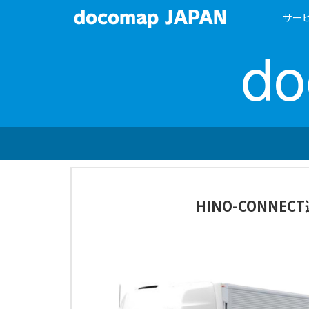
サー
d
HINO-CONNEC